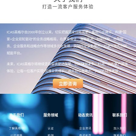
打造一流客户服务体验
ICAS英格尔自2000年创立以来，切实把握国家战略需要、着眼行业痛点，构建“国
家+企业双轮驱动”的业务战略格局，在质量保证、清洁能源、创新研发、市场服
务、企业服务和战略合作等领域多元化发展，突破行业业务模式，打造开放式创新
赋能平台。
未来，ICAS英格尔将继续坚持需求驱动发展，创新铸就未来，打造一流的客户服务
体验，让每一位客户实现“加速业务成长，提升核心竞争力，共创可持续发展”。
关于我们
服务领域
动态资讯
联系我们
了解英格尔
认证
企业资讯
加入我们
公司资质
检测
电子彩页
联系我们