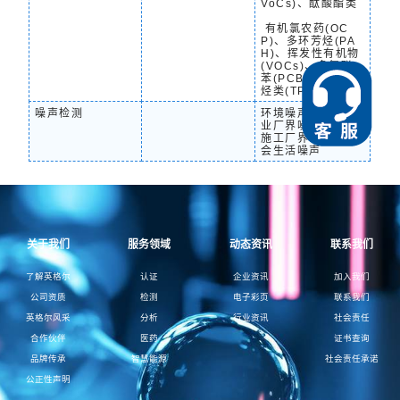
VoCs)、酞酸酯类
有机氯农药(OC
P)、多环芳烃(PA
H)、挥发性有机物
(VOCs)、多氯联
苯(PCBs)、总石油
烃类(TPH)
噪声检测
环境噪声、工业企
业厂界噪声、建筑
施工厂界噪声、社
会生活噪声
关于我们
服务领域
动态资讯
联系我们
了解英格尔
认证
企业资讯
加入我们
公司资质
检测
电子彩页
联系我们
英格尔风采
分析
行业资讯
社会责任
合作伙伴
医药
证书查询
品牌传承
智慧能源
社会责任承诺
公正性声明