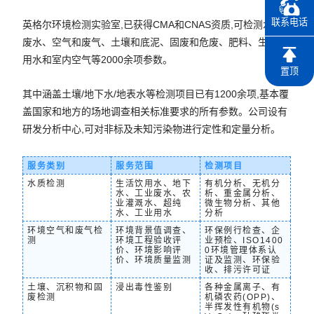
联系电话
英格尔环境检测实验室,已获得CMA和CNAS资质,可检测水和
废水、空气和废气、土壤和底泥、固废和危废、肥料、生活饮
用水和室内空气等2000余项参数。
置顶
其中涵盖土壤/地下水/地表水等检测项目已有1200余项,基本覆
盖国家和地方的场地调查相关标准要求的所有参数。公司设有
研发分析中心,可对非标及未知污染物进行定性和定量分析。
服务类别
服务范围
检测项目
水质检测
生活饮用水、地下
有机分析、无机分
水、工业废水、农
析、重金属分析、
业灌溉水、超纯
微生物分析、其他
水、工业用水
分析
环境空气和废气检
环境背景值调查、
环保例行检查、企
测
环境工程验收评
业预检、ISO1400
价、环境影响评
0环境管理体系认
价、环境质量监测
证及监测、环保验
收、排污许可证
土壤、沉积物和固
浸出毒性鉴别
各种金属离子、有
废检测
机磷农药(OPP)、
半挥发性有机物(s