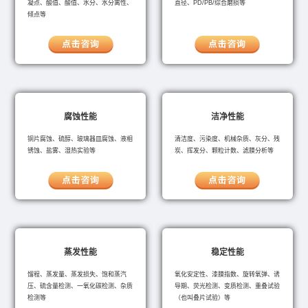
凝点、酸值、酸值、水分、水分离性、
直径、PD/PB/综合磨损等
倾点等
腐蚀性能
洁净性能
铜片腐蚀、硫醇、玻璃器皿腐蚀、液相
清洁度、污染度、机械杂质、灰分、残
锈蚀、盐雾、湿热实验等
炭、挥发分、颗粒计数、滤膜分析等
蒸发性能
稳定性能
馏程、蒸发量、蒸发损失、饱和蒸汽
氧化安定性、漆膜指数、旋转氧弹、诱
压、硫含量检测、一氧化碳检测、杂质
导期、荧光检测、变质检测、重叠试验
检测等
（也叫叠片试验）等