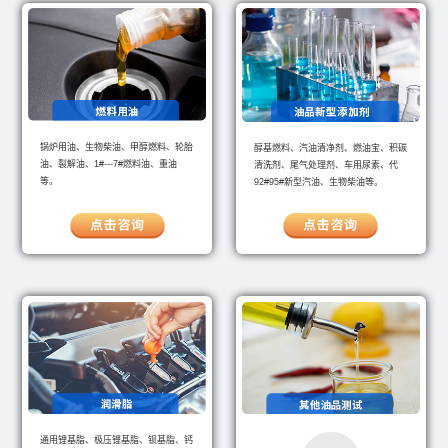
锅炉用油、生物柴油、甲醇燃料、轮胎
醇基燃料、汽油清净剂、燃油宝、积碳
油、裂解油、1#---7#燃料油、重油
清洗剂、尾气处理剂、车用尿素、代
等。
92#95#新型汽油、生物柴油等。
通用锂基脂、极压锂基脂、钡基脂、钙