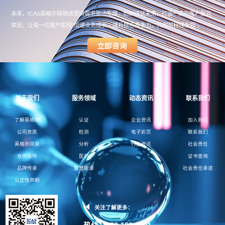
未来，ICAS英格尔将继续坚持需求驱动发展，创新铸就未来，打造一流的客户服务
体验，让每一位客户实现“加速业务成长，提升核心竞争力，共创可持续发展”。
关于我们
服务领域
动态资讯
联系我们
了解英格尔
认证
企业资讯
加入我们
公司资质
检测
电子彩页
联系我们
英格尔风采
分析
行业资讯
社会责任
合作伙伴
医药
证书查询
品牌传承
智慧能源
社会责任承诺
公正性声明
关注了解更多：