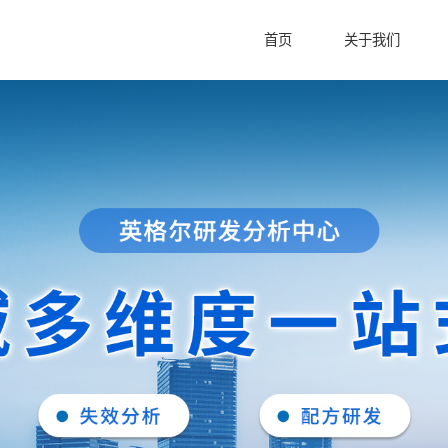
首页
关于我们
化测试
化学品性能测试
化学品成分检测
剂检测
清洗剂检测
纺织印染助剂检测
学品检测
电镀药水/添加剂检测
建筑工程材料助剂检测
/添加剂检测
净化除臭产品检测
水处理剂检测
料检测
超纯水检测
电子材料检测
发展历程
发展历程
发展历程
创立以来，一直为客户提供
创立以来，一直为客户提供
创立以来，一直为客户提供
英格尔集团成立于2000年，是具有UKAS和
英格尔集团成立于2000年，是具有UKAS和
英格尔集团成立于2000年，是具有UKAS和
油漆涂料检测
涉水产品检测
油墨检测
胶黏剂检测
方案，我们的事业部始
方案，我们的事业部始
方案，我们的事业部始
CNAS国内双重认可的集质量保障、创新研发、
CNAS国内双重认可的集质量保障、创新研发、
CNAS国内双重认可的集质量保障、创新研发、
造客户服务体验。
造客户服务体验。
造客户服务体验。
智慧能源、市场服务、企业服务及战略合作等领
智慧能源、市场服务、企业服务及战略合作等领
智慧能源、市场服务、企业服务及战略合作等领
域多元化发展的一体化服务平台。
域多元化发展的一体化服务平台。
域多元化发展的一体化服务平台。