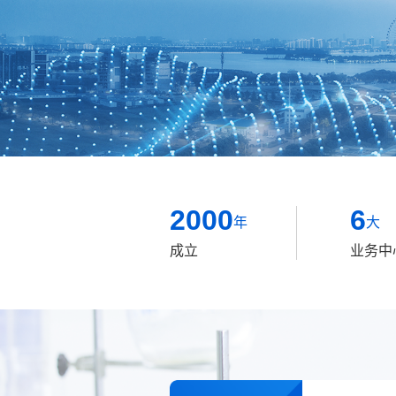
气体报警器
环境检测
工业三废检测
粉尘爆炸
消费品检测
防疫用品检测
食品接触
食品检测
食品污染物检测
肉蛋水
食品微生物检测
农药残
2000
6
年
大
饲料及宠物食品检测
特
成立
业务中
汽车检测
英格尔汽车检测
车用空
汽车金属件检测
车用橡
电子电气检测