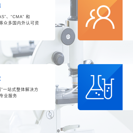
材料检测
电子电气失效检测
电线产品检测
IP防护等级
规
CCC/CTA/SRRC咨询服务
RoHS/REACH/WEEE测试
电磁照射）测试
安规测试
环境可靠性测试
S”、“CMA” 和
测试
电池测试
” 等众多国内外认可资
光伏组件测试
光伏新能源检测
新能源关键设备监造服务
电服务
光伏电站尽职调查与评估服务
服务
光伏组件认证与实验室测试服务
效
测试
防护栏检测
广告牌检测
建材检测
板材检测
制”一站式整体解决方
检测
防火阻燃检测
专业服务
证书
眼镜检测
攀岩项目检测
小家电产品检测
扫描检测
抗震支吊架、托臂支架、综合管廊支架性能检测