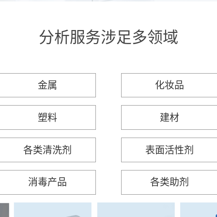
室综合性能检测服务
半导体服务
土壤普查服务
防火阻燃检测服务
日化产品质检
净化产品
油品
服务
小家电检测页面
半导体洁净度检测
净度检测
空气过滤器检测
锂电池检测
特气管道检测
分析服务涉足多领域
测
空气净化器检测
纺织品抗菌检测
塑胶跑道检测
检测
油墨测试
油漆涂料测试
英格尔研发分析中心
塑料检测
橡胶测试
英格尔测试中心
智能家居检测
测机构
工业诊断
未知物检测分析
毒理学检测
金属
化妆品
塑料
建材
各类清洗剂
表面活性剂
消毒产品
各类助剂