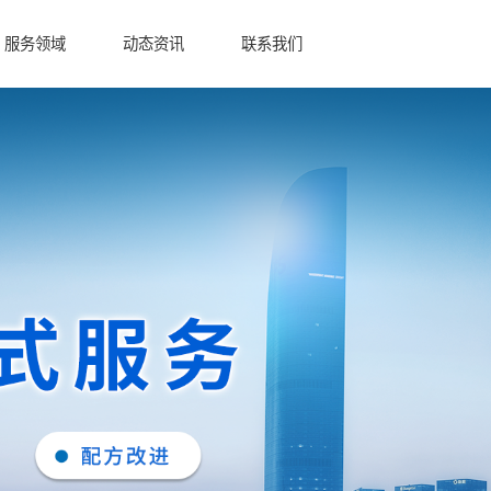
服务领域
动态资讯
联系我们