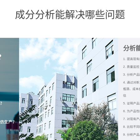
成分分析能解决哪些问题
分析
1. 提高
2. 质量监
3. 分析
4. 通过
瓶颈、成本
估
5. 证明
6. 为产品
7. 对现
8. 比较
9. 分析