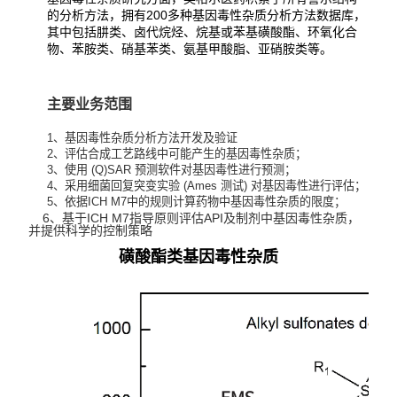
的分析方法，拥有200多种基因毒性杂质分析方法数据库，
其中包括肼类、卤代烷烃、烷基或苯基磺酸酯、环氧化合
物、苯胺类、硝基苯类、氨基甲酸脂、亚硝胺类等。
主要业务范围
1
、基因毒性杂质分析方法开发及验证
2
、评估合成工艺路线中可能产生的基因毒性杂质；
3
、使用 (Q)SAR 预测软件对基因毒性进行预测；
4
、采用细菌回复突变实验 (Ames 测试) 对基因毒性进行评估；
5
、依据ICH M7中的规则计算药物中基因毒性杂质的限度；
6
、基于ICH M7指导原则评估API及制剂中基因毒性杂质，
并提供科学的控制策略
磺酸酯类基因毒性杂质