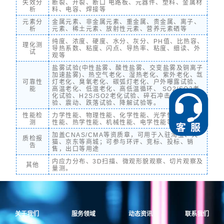
失效分
断裂、开裂、断口 电路板、元器件、塑料、金属材
析
料、电容、焊接等
元素分
金属元素、非金属元素、重金属、贵金属、离子、
析
元素、稀土元素、放射性元素、营养元素硒等
纯度、浓度、硬度、水分、灰分、PH值、比热容、
理化测
导热系数、粘度、闪点、导热率、粘度、细读、外
试
观等
盐雾试验(中性盐雾、酸性盐雾、交变盐雾及铜离子
加速盐雾)、热空气老化、湿热老化、紫外老化、氙
可靠性
灯老化、臭氧老化、碳弧灯老化、户外曝露试验、
能
高温老化、低温老化、高低温循环、 SO2/SO3老
化试验、H2S/SO2老化试验、碎石冲击、细菌试
验、震动、跌落试验、降解试验等。
性能检
力学性能、物理性能、化学性能、光学性能、环保
测
性能、热学性能、机械性能、电学性能等
加盖CNAS/CMA等资质章，可用于入驻淘宝、天
质检报
猫、京东等商城；可参与环评、竞标、投标、销
告
售，出口等用途
内应力分布、3D扫描、微观形貌观察、切片观察及
其他
量测。
关于我们
服务领域
动态资讯
联系我们