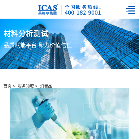
材料分析测试
品质赋能平台 聚力价值信任
首页 >
服务领域 >
消费品