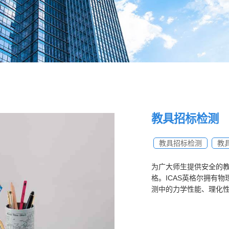
测试
土壤调查监测
材料检测
烟草检测备案
消毒剂检测
化妆品检测备案
产兽药残留检测
中药农残检测
食品添加剂及违禁物检测
留检测
元素分析及重金属检测
水质检测
医食品检测
保健食品检测
教具招标检测
教具招标检测
教
气净化用品检测
汽车油漆涂料检测
车用塑料检测
胶检测
为广大师生提供安全的
格。ICAS英格尔拥有
测中的力学性能、理化
材料检测
电子电气失效检测
电线产品检测
IP防护等级
CCC/CTA/SRRC咨询服务
RoHS/REACH/WEEE测试