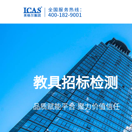
关于我们
我们的服务
动态资讯
联系我们
品质赋能平台 聚力价值信任
品质赋能平台 聚力价值信任
品质赋能平台 聚力价值信任
品质赋能平台 聚力价值信任
认证
化学品检测
了解英格尔
加入我们
企业资讯
检测
化学原料检测
化学品理
公司资质
联系我们
造纸助剂检测
表面活性
分析
高分子助剂检测
皮革化
英格尔风采
医药
金属加工助剂检测
油品
社会责任
电子彩页
电子化学品检测
电池材
智慧能源
合作伙伴
教具招标检测
证书查询
公司简介
公司简介
公司简介
工业品检测
品牌传承
ICAS英格尔自2000年
ICAS英格尔自2000年
ICAS英格尔自2000年
行业资讯
塑料检测
橡胶检测
更好的质量保障整体解决
更好的质量保障整体解决
更好的质量保障整体解决
社会责任承诺
公正性声明
终以“客户”为本，着重打
终以“客户”为本，着重打
终以“客户”为本，着重打
金属检测
品质赋能平台 聚力价值信任
环境检测
气体报警器
环境检测