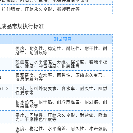
冲击强度、附着力、盐浴；电镀件盐雾测试等
测
空气净化器检测
纺织品抗菌检测
塑胶跑道检测
、拉伸强度、压缩永久变形、撕裂强度等
检测
油墨测试
油漆涂料测试
英格尔研发分析中心
塑料检测
橡胶测试
英格尔测试中心
智能家居检测
测机构
工业诊断
未知物检测分析
毒理学检测
具成品常规执行标准
测试项目
强度、耐久性、稳定性、耐热性、耐干性、耐
磨性、耐划痕等
翘曲度、水平偏差、分缝、摆动度、着地平稳
性、硬度、冲击强度、耐腐蚀等
表观密度、含水率、回弹性、压缩永久变形、
1
漆层附着力等
/T 2
面料、芯料外观要求、含水率、耐久性、阻燃
性要求等
耐水蒸气、耐干热、耐冷热温差、耐划痕、耐
污染性能等
密度、回弹性、压缩永久变形、耐盐雾、附着
力、干摩擦色牢度等
强度、稳定性、水平偏差、耐久性、冲击强度
等