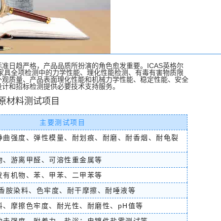
电磁照射）测试
安规测试
环境可靠性测试
测试
电池测试
光伏组件测试
光伏新能源检测
新能源关键设备监造服务
电服务
光伏电站尽职调查与评估服务
准日趋严格，产品品质所扮演的角色愈发重要。ICAS英格尔
家具全项检测中的力学性能、理化性能检测、有毒有害物质限
服务
光伏组件认证与实验室测试服务
外观质量、产品表面理化性能和机械力学性能、稳定性能、安全
设计和招标检测提供必要技术支持服务。
原材料测试项目
测试
防护栏检测
广告牌检测
建材检测
板材检测
主要测试项目
检测
防火阻燃检测
静曲强度、弹性模量、耐划痕、耐磨、耐香烟、耐龟裂
物、游离甲醛、可溶性重金属等
证书
眼镜检测
攀岩项目检测
小家电产品检测
发有机物、苯、甲苯、二甲苯等
扫描检测
抗震支吊架、托臂支架、综合管廊支架性能检测
室综合性能检测服务
半导体服务
土壤普查服务
芳香胺染料、色牢度、耐干摩擦、耐唾液等
防火阻燃检测服务
日化产品质检
净化产品
油品
料、摩擦色牢度、耐光性、耐磨性、pH值等
服务
小家电检测页面
半导体洁净度检测
净度检测
空气过滤器检测
锂电池检测
特气管道检测