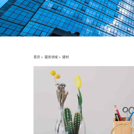
工业三废检测
粉尘爆炸
消费品检测
防疫用品检测
食品接触
食品检测
食品污染物检测
肉蛋水
首页 >
服务领域 >
建材
食品微生物检测
农药残
饲料及宠物食品检测
特
汽车检测
英格尔汽车检测
车用空
汽车金属件检测
车用橡
电子电气检测
电力电缆相关产品及附件
5G测试
MAC地址购买