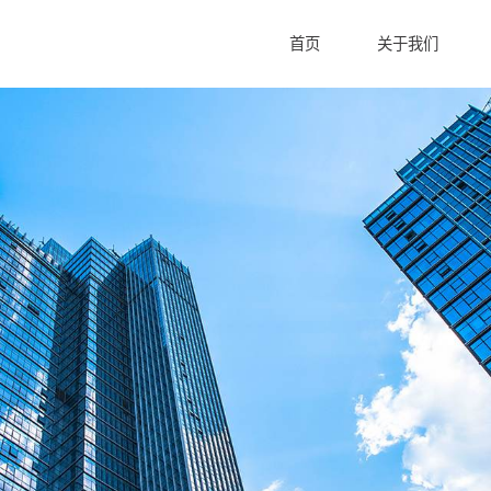
首页
关于我们
化测试
化学品性能测试
化学品成分检测
剂检测
清洗剂检测
纺织印染助剂检测
学品检测
电镀药水/添加剂检测
建筑工程材料助剂检测
/添加剂检测
净化除臭产品检测
水处理剂检测
料检测
超纯水检测
电子材料检测
发展历程
发展历程
发展历程
创立以来，一直为客户提供
创立以来，一直为客户提供
创立以来，一直为客户提供
英格尔集团成立于2000年，是具有UKAS和
英格尔集团成立于2000年，是具有UKAS和
英格尔集团成立于2000年，是具有UKAS和
油漆涂料检测
涉水产品检测
油墨检测
胶黏剂检测
方案，我们的事业部始
方案，我们的事业部始
方案，我们的事业部始
CNAS国内双重认可的集质量保障、创新研发、
CNAS国内双重认可的集质量保障、创新研发、
CNAS国内双重认可的集质量保障、创新研发、
造客户服务体验。
造客户服务体验。
造客户服务体验。
智慧能源、市场服务、企业服务及战略合作等领
智慧能源、市场服务、企业服务及战略合作等领
智慧能源、市场服务、企业服务及战略合作等领
域多元化发展的一体化服务平台。
域多元化发展的一体化服务平台。
域多元化发展的一体化服务平台。
环保咨询管家服务
环境现场及实验室服务