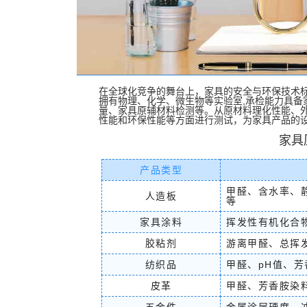
电子电气检测
SAR（
电磁兼容EMC测试
射频
光伏新能源检测
IEC61215与IEC61730
光伏电站检测、验收
风
在全球化竞争的舞台上，家具的安全与环保技术标
拥有物理、化学、微生物等实验室,承检能力具备
光伏电站无人机红外巡检
量、家具原辅材料检测等。从原材料理化性能、
性能和环保性能等方面进行测试，为家具产品的
建材检测
家具
绿色建筑材料的吸声隔声
产品类型
家具招标检测
教具招标
甲醛、含水率、
人造板
等
其他检测
家具涂料
挥发性有机化合
第三方软件测评
MTC
胶粘剂
游离甲醛、总挥
净化材料检测
工业CT
预埋滑槽性能检测
洁净
纺织品
甲醛、pH值、
消毒产品病毒灭火检测
皮革
甲醛、芳香胺染
绿色工厂
英格尔半导体
AMC监控检测
半导体洁