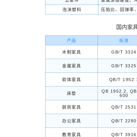
五金件
金属涂层硬度、
新风机检测
特种设备检
泡沫塑料
压陷比、回弹率
家具产品检测
涉水产品
胶水检测
金属检测
材料分析测试
第三方检
国内家
测试方案咨询
产品
标准
木制家具
GB/T 3324
金属家具
GB/T 3325
软体家具
QB/T 1952.
QB 1952.2, QB
床垫
600
厨房家具
QB/T 2531
办公家具
QB/T 2280
教育家具
QB/T 3916