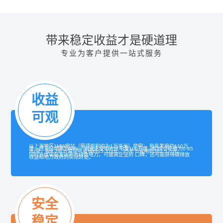
带来稳定收益才是硬道理
专业为客户提供一站式服务
收益
可观
以上海地区1MW电站（屋顶面积约为1万平米）举例： 每年发电约110万
度，自发自用率为90%，则业主使用光伏电量100万度。如综合电费为0.85
元/度，按8.2折计算则可省钱约15.3万元。25年节省电费382.5万元。
同时光伏电站发出的为绿色电力，可提高企业的 口碑，还可能获得碳排放
收益和地方政府的实际好处。
安全
稳定