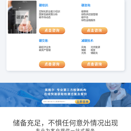
碳培训:
碳咨询:
定制化职业能力培训
碳审核
国家低碳政策分析
绿色供应链管理
碳市场动态
碳中合
绿色金融服务
碳交易:
减碳技术:
碳经济业务
风电 光伏能源
碳资产管理
储能 相变
光热 储能充
储备充足，不惧任何意外情况出现
专业为客户提供一站式服务