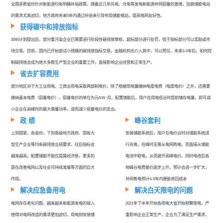
全国多数省份针对新能源均有明确补贴政策，随着近几年风电、光电等发电新能源并网容量的激增，加装储能电站
的需求尤其迫切，地方政府未来5年内通过补贴来引导布局储能电站，提高电网友好性。
获得碳中和排放指标
3060计划提出后，部分重污染企业已需要进行阶段性碳排放审核，超标部分进行处罚，低于指标部分可以奖励或市
场交易。目前，国内已开始尝试小规模的碳排放指标交易，金融机构也介入其中，可以预见，未来3-5年后，如何控
制碳排放会成为绝大多数生产型企业的重要工作，直接影响企业经营和正常生产。
省去扩容费用
部分地区对于大工业用电、工商业用电采取两部制电价，除了根据用电量缴纳电度电费（电度电价）之外，还需要
缴纳基本电费（容量电价）。容量电价的单位为元/kW·月，配置储能后，用户在用电低谷时提前储存电量，即可减
小企业在高峰时的最大需量功率，进而减少容量电价的支出。
政 绩
峰谷套利
上到国家、各省份，下到各级地方政府、国有大
安装储能系统后，用户在电价谷时对储能系统进
型生产企业等均有碳排放业绩要求，往后指标会
行充电，在峰时无需从电网购电，而直接从储能
越来越高。配置储能不能仅是算经济账，更多的
电池中取电，从而避开高峰电价。同时电改后各
是在改善电网以及社会可持续发展等方面的巨大
地峰谷电费差价逐步上升，预计会进一步扩大，
作用。
并网售电预计4-5年内便能收回成本
解决应急备用电
解决白天限电的问题
电网存在老化问题，越来越多新能源发电的接入
2021年下半年开始各用电大省开始频繁限电，严
使得对电网改造的需求更加迫切，用电侧安装储
重影响企业正常生产，企业为了满足生产需求，