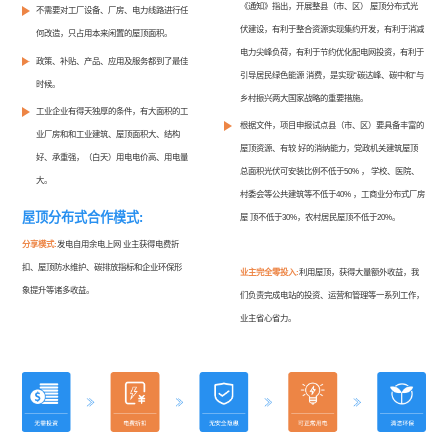
《通知》指出，开展整县（市、区） 屋顶分布式光
不需要对工厂设备、厂房、电力线路进行任
伏建设，有利于整合资源实现集约开发，有利于消减
何改造，只占用本来闲置的屋顶面积。
电力尖峰负荷，有利于节约优化配电网投资，有利于
政策、补贴、产品、应用及服务都到了最佳
引导居民绿色能源 消费，是实现“碳达峰、碳中和”与
时候。
乡村振兴两大国家战略的重要措施。
工业企业有得天独厚的条件，有大面积的工
根据文件，项目申报试点县（市、区）要具备丰富的
业厂房和和工业建筑、屋顶面积大、结构
屋顶资源、有较 好的消纳能力，党政机关建筑屋顶
好、承重强，（白天）用电电价高、用电量
总面积光伏可安装比例不低于50% ， 学校、医院、
大。
村委会等公共建筑等不低于40% ，工商业分布式厂房
屋顶分布式合作模式:
屋 顶不低于30%，农村居民屋顶不低于20%。
分享模式:
发电自用余电上网 业主获得电费折
扣、屋顶防水维护、碳排放指标和企业环保形
业主完全零投入:
利用屋顶，获得大量额外收益，我
象提升等诸多收益。
们负责完成电站的投资、运营和管理等一系列工作，
业主省心省力。