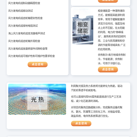
风力发电机组制动器精度检查
相变储能是一种潜热储存
风力发电机组振动测试
方式，能够提高能源利用
风力发电机组齿轮箱密封性检查
效率，常用于缓解能量供
求双方在时间、强度及地
风力发电机组接地电阻测试
点上的不匹配，在太阳能
的利用、电力的“移峰填
海上风力发电机组变流器噪声测试
谷”、废热和余热的回收利
用、工业与民用建筑和空
风力发电机组齿轮箱外观检查
调的节能等领域具有 广泛
风力发电机组各旋转部件间隙检查等
的应用前景。
余热制冷:
南方地域余热制
风力发电机组可维护性和可维护性要求检查
冷，节省能源；余热制
冰，可用于冷链行业。
利用聚光镜及热力系统将光能转化为热能，驱动
汽轮机等透平机械发电。
也可以直接利用500度热能直接进行生产工艺流
程，减少化石能源的消耗。
对项目的集热回路细致分析，完成集热设备的聚
光、散光、防凝等工况优化工作。对熔盐母管、
疏盐系统、电伴热系统等进行优化。