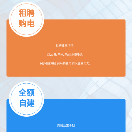
租聘
购电
租聘业主场地，
以20元/平米/年的场租聘费，
另外按谷段110%的费用购入业主电力。
全额
自建
费用业主承担